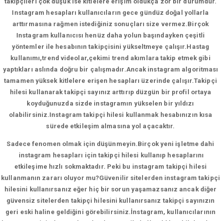
takipçileri çok düşük ise kitlelere erişim oldukça zor bir durumdur.
Instagram hesapları kullanıcıların gece gündüz doğal yollarla
arttırmasına rağmen istediğiniz sonuçları size vermez.Birçok
Instagram kullanıcısı henüz daha yolun başındayken çeşitli
yöntemler ile hesabının takipçisini yükseltmeye çalışır.Hastag
kullanımı,trend videolar,çekimi trend akımlara takip etmek gibi
yaptıkları aslında doğru bir çalışmadır.Ancak instagram algoritması
tamamen yüksek kitlelere erişen hesapları üzerinde çalışır.Takipçi
hilesi kullanarak takipçi sayınız arttırıp düzgün bir profil ortaya
koyduğunuzda sizde instagramın yükselen bir yıldızı
olabilirsiniz.Instagram takipçi hilesi kullanmak hesabınızın kısa
sürede etkileşim almasına yol açacaktır.
Sadece fenomen olmak için düşünmeyin.Birçok yeni işletme dahi
instagram hesapları için takipçi hilesi kullanıp hesaplarını
etkileşime hızlı sokmaktadır. Peki bu instagram takipçi hilesi
kullanmanın zararı oluyor mu?Güvenilir sitelerden instagram takipçi
hilesini kullanırsanız eğer hiç bir sorun yaşamazsanız ancak diğer
güvensiz sitelerden takipçi hilesini kullanırsanız takipçi sayınızın
geri eski haline geldiğini görebilirsiniz.İnstagram, kullanıcılarının