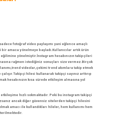
 sadece fotoğraf video paylaşımı yani eğlence amaçlı
 bir amaca yönelmeye başladı.Kullanıcılar artık ürün
ğilimine yönelmiştir.İnstagram hesabınızın takipçileri
ırmasına rağmen istediğiniz sonuçları size vermez.Birçok
llanımı,trend videolar,çekimi trend akımlara takip etmek
lışır.Takipçi hilesi kullanarak takipçi sayınız arttırıp
anmak hesabınızın kısa sürede etkileşim almasına yol
etkileşime hızlı sokmaktadır. Peki bu instagram takipçi
zsanız ancak diğer güvensiz sitelerden takipçi hilesini
 olmak amacı ile kullandıkları hileler, hem kullanımı hem
terilmektedir.