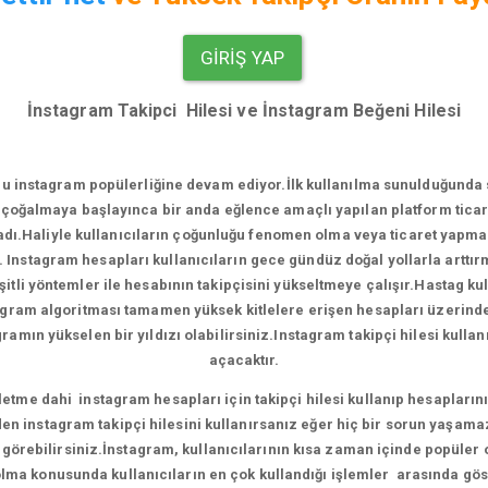
GIRIŞ YAP
İnstagram Takipci Hilesi ve İnstagram Beğeni Hilesi
u instagram popülerliğine devam ediyor.
İlk kullanılma sunulduğunda
çoğalmaya başlayınca bir anda eğlence amaçlı yapılan platform ticari
.Haliyle kullanıcıların çoğunluğu fenomen olma veya ticaret yapma e
. Instagram hesapları kullanıcıların gece gündüz doğal yollarla artt
tli yöntemler ile hesabının takipçisini yükseltmeye çalışır.Hastag ku
agram algoritması tamamen yüksek kitlelere erişen hesapları üzerinde ça
amın yükselen bir yıldızı olabilirsiniz.Instagram takipçi hilesi kull
açacaktır.
me dahi instagram hesapları için takipçi hilesi kullanıp hesaplarını 
en instagram takipçi hilesini kullanırsanız eğer hiç bir sorun yaşama
ni görebilirsiniz.İnstagram, kullanıcılarının kısa zaman içinde popüler
ma konusunda kullanıcıların en çok kullandığı işlemler arasında gös