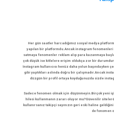
Her gün saatler harcadığımız sosyal medya platform
yapılan bir platformdu.Ancak instagram fenomenleri 
satmaya fenomenler reklam alıp para kazanmaya başladı
çok düşük ise kitlelere erişim oldukça zor bir durumdur
Instagram kullanıcısı henüz daha yolun başındayken çeşi
gibi yaptıkları aslında doğru bir çalışmadır.Ancak inst
düzgün bir profil ortaya koyduğunuzda sizde instagr
Sadece fenomen olmak için düşünmeyin.Birçok yeni işlet
hilesi kullanmanın zararı oluyor mu?Güvenilir sitelerd
kullanırsanız takipçi sayınızın geri eski haline geldiği
de fonomen ol