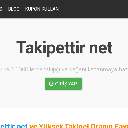
S
BLOG
KUPON KULLAN
Takipettir net
kika 10.000 lerce takipçi ve beğeni kazanmaya haz
GIRIŞ YAP
ettir net
ve
Yüksek Takipçi Oranın Fay