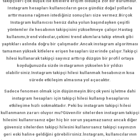
takipçileri çok düşük ise kitlelere erişim oldukça zor bir durumdur.
Instagram hesapları kullanıcıların gece gündüz doğal yollarla
arttırmasına rağmen istediğiniz sonuçları size vermez.Birçok
Instagram kullanıcısı henüz daha yolun başındayken çeşitli
yöntemler ile hesabının takipçisini yükseltmeye çalışır.Hastag
kullanımı,trend videolar,çekimi trend akımlara takip etmek gibi
yaptıkları aslında doğru bir çalışmadır.Ancak instagram algoritması
tamamen yüksek kitlelere erişen hesapları üzerinde çalışır.Takipçi
hilesi kullanarak takipçi sayınız arttırıp düzgün bir profil ortaya
koyduğunuzda sizde instagramın yükselen bir yıldızı
olabilirsiniz.Instagram takipçi hilesi kullanmak hesabınızın kısa
sürede etkileşim almasına yol açacaktır.
Sadece fenomen olmak için düşünmeyin.Birçok yeni işletme dahi
instagram hesapları için takipçi hilesi kullanıp hesaplarını
etkileşime hızlı sokmaktadır. Peki bu instagram takipçi hilesi
kullanmanın zararı oluyor mu?Güvenilir sitelerden instagram takipçi
hilesini kullanırsanız eğer hiç bir sorun yaşamazsanız ancak diğer
güvensiz sitelerden takipçi hilesini kullanırsanız takipçi sayınızın
geri eski haline geldiğini görebilirsiniz.İnstagram, kullanıcılarının