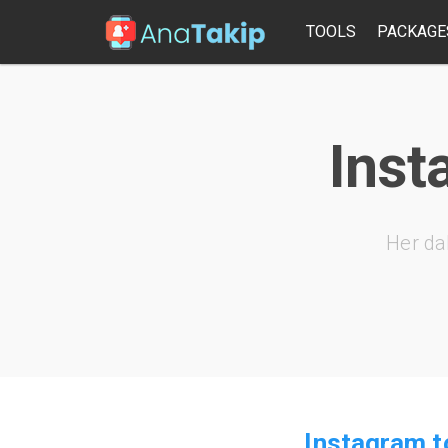
TOOLS
PACKAGE
Inst
Her da
Instagram t