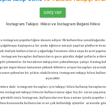
GIRIŞ YAP
İnstagram Takipci Hilesi ve İnstagram Beğeni Hilesi
u instagram popülerliğine devam ediyor.
İlk kullanılma sunulduğunda
çoğalmaya başlayınca bir anda eğlence amaçlı yapılan platform ticari
.Haliyle kullanıcıların çoğunluğu fenomen olma veya ticaret yapma e
. Instagram hesapları kullanıcıların gece gündüz doğal yollarla artt
tli yöntemler ile hesabının takipçisini yükseltmeye çalışır.Hastag ku
agram algoritması tamamen yüksek kitlelere erişen hesapları üzerinde ça
amın yükselen bir yıldızı olabilirsiniz.Instagram takipçi hilesi kull
açacaktır.
me dahi instagram hesapları için takipçi hilesi kullanıp hesaplarını 
en instagram takipçi hilesini kullanırsanız eğer hiç bir sorun yaşama
ni görebilirsiniz.İnstagram, kullanıcılarının kısa zaman içinde popüler
ma konusunda kullanıcıların en çok kullandığı işlemler arasında gös