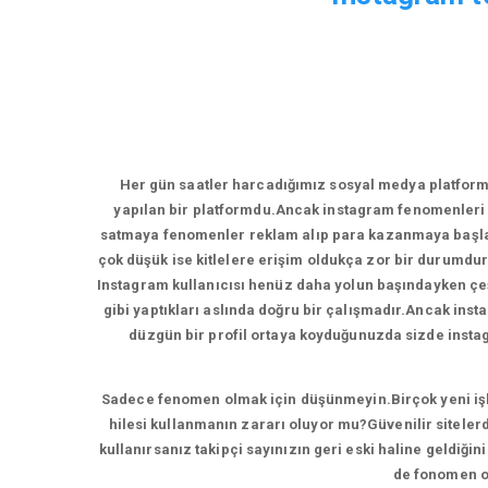
Her gün saatler harcadığımız sosyal medya platform
yapılan bir platformdu.Ancak instagram fenomenleri 
satmaya fenomenler reklam alıp para kazanmaya başladı
çok düşük ise kitlelere erişim oldukça zor bir durumdur
Instagram kullanıcısı henüz daha yolun başındayken çeşi
gibi yaptıkları aslında doğru bir çalışmadır.Ancak inst
düzgün bir profil ortaya koyduğunuzda sizde instagr
Sadece fenomen olmak için düşünmeyin.Birçok yeni işlet
hilesi kullanmanın zararı oluyor mu?Güvenilir sitelerd
kullanırsanız takipçi sayınızın geri eski haline geldiği
de fonomen ol