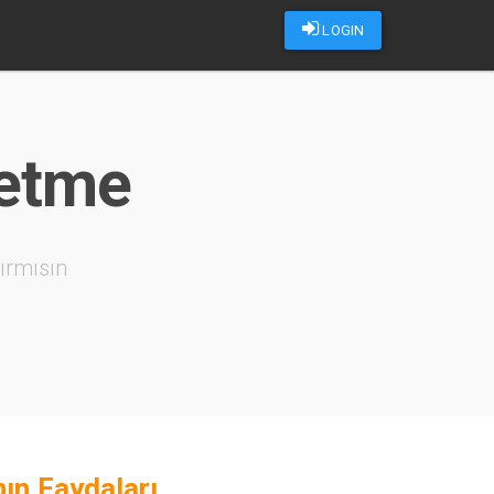
LOGIN
 etme
ırmısın
ın Faydaları