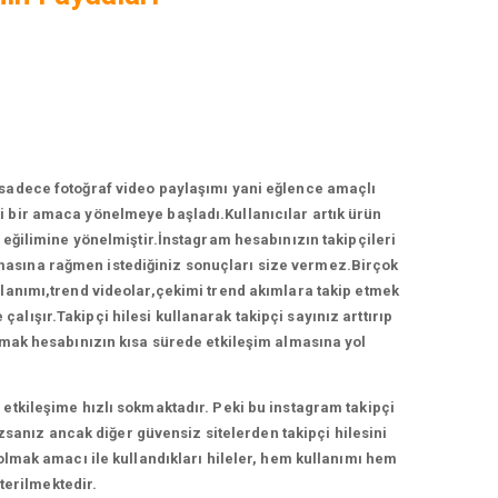
 sadece fotoğraf video paylaşımı yani eğlence amaçlı
 bir amaca yönelmeye başladı.Kullanıcılar artık ürün
ğilimine yönelmiştir.İnstagram hesabınızın takipçileri
ırmasına rağmen istediğiniz sonuçları size vermez.Birçok
llanımı,trend videolar,çekimi trend akımlara takip etmek
lışır.Takipçi hilesi kullanarak takipçi sayınız arttırıp
anmak hesabınızın kısa sürede etkileşim almasına yol
etkileşime hızlı sokmaktadır. Peki bu instagram takipçi
zsanız ancak diğer güvensiz sitelerden takipçi hilesini
 olmak amacı ile kullandıkları hileler, hem kullanımı hem
terilmektedir.