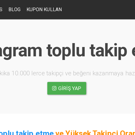
S
BLOG
KUPON KULLAN
agram toplu takip
kika 10.000 lerce takipçi ve beğeni kazanmaya haz
GIRIŞ YAP
oplu takip etme
ve
Yüksek Takipçi Oran