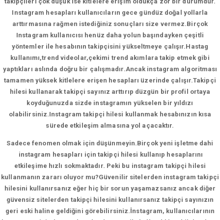
takipçileri çok düşük ise kitlelere erişim oldukça zor bir durumdur.
Instagram hesapları kullanıcıların gece gündüz doğal yollarla
arttırmasına rağmen istediğiniz sonuçları size vermez.Birçok
Instagram kullanıcısı henüz daha yolun başındayken çeşitli
yöntemler ile hesabının takipçisini yükseltmeye çalışır.Hastag
kullanımı,trend videolar,çekimi trend akımlara takip etmek gibi
yaptıkları aslında doğru bir çalışmadır.Ancak instagram algoritması
tamamen yüksek kitlelere erişen hesapları üzerinde çalışır.Takipçi
hilesi kullanarak takipçi sayınız arttırıp düzgün bir profil ortaya
koyduğunuzda sizde instagramın yükselen bir yıldızı
olabilirsiniz.Instagram takipçi hilesi kullanmak hesabınızın kısa
sürede etkileşim almasına yol açacaktır.
Sadece fenomen olmak için düşünmeyin.Birçok yeni işletme dahi
instagram hesapları için takipçi hilesi kullanıp hesaplarını
etkileşime hızlı sokmaktadır. Peki bu instagram takipçi hilesi
kullanmanın zararı oluyor mu?Güvenilir sitelerden instagram takipçi
hilesini kullanırsanız eğer hiç bir sorun yaşamazsanız ancak diğer
güvensiz sitelerden takipçi hilesini kullanırsanız takipçi sayınızın
geri eski haline geldiğini görebilirsiniz.İnstagram, kullanıcılarının