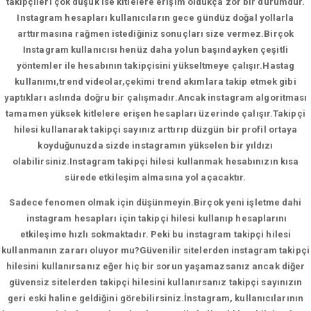
takipçileri çok düşük ise kitlelere erişim oldukça zor bir durumdur.
Instagram hesapları kullanıcıların gece gündüz doğal yollarla
arttırmasına rağmen istediğiniz sonuçları size vermez.Birçok
Instagram kullanıcısı henüz daha yolun başındayken çeşitli
yöntemler ile hesabının takipçisini yükseltmeye çalışır.Hastag
kullanımı,trend videolar,çekimi trend akımlara takip etmek gibi
yaptıkları aslında doğru bir çalışmadır.Ancak instagram algoritması
tamamen yüksek kitlelere erişen hesapları üzerinde çalışır.Takipçi
hilesi kullanarak takipçi sayınız arttırıp düzgün bir profil ortaya
koyduğunuzda sizde instagramın yükselen bir yıldızı
olabilirsiniz.Instagram takipçi hilesi kullanmak hesabınızın kısa
sürede etkileşim almasına yol açacaktır.
Sadece fenomen olmak için düşünmeyin.Birçok yeni işletme dahi
instagram hesapları için takipçi hilesi kullanıp hesaplarını
etkileşime hızlı sokmaktadır. Peki bu instagram takipçi hilesi
kullanmanın zararı oluyor mu?Güvenilir sitelerden instagram takipçi
hilesini kullanırsanız eğer hiç bir sorun yaşamazsanız ancak diğer
güvensiz sitelerden takipçi hilesini kullanırsanız takipçi sayınızın
geri eski haline geldiğini görebilirsiniz.İnstagram, kullanıcılarının