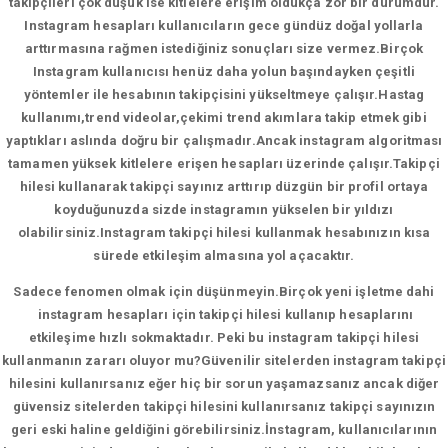
takipçileri çok düşük ise kitlelere erişim oldukça zor bir durumdur.
Instagram hesapları kullanıcıların gece gündüz doğal yollarla
arttırmasına rağmen istediğiniz sonuçları size vermez.Birçok
Instagram kullanıcısı henüz daha yolun başındayken çeşitli
yöntemler ile hesabının takipçisini yükseltmeye çalışır.Hastag
kullanımı,trend videolar,çekimi trend akımlara takip etmek gibi
yaptıkları aslında doğru bir çalışmadır.Ancak instagram algoritması
tamamen yüksek kitlelere erişen hesapları üzerinde çalışır.Takipçi
hilesi kullanarak takipçi sayınız arttırıp düzgün bir profil ortaya
koyduğunuzda sizde instagramın yükselen bir yıldızı
olabilirsiniz.Instagram takipçi hilesi kullanmak hesabınızın kısa
sürede etkileşim almasına yol açacaktır.
Sadece fenomen olmak için düşünmeyin.Birçok yeni işletme dahi
instagram hesapları için takipçi hilesi kullanıp hesaplarını
etkileşime hızlı sokmaktadır. Peki bu instagram takipçi hilesi
kullanmanın zararı oluyor mu?Güvenilir sitelerden instagram takipçi
hilesini kullanırsanız eğer hiç bir sorun yaşamazsanız ancak diğer
güvensiz sitelerden takipçi hilesini kullanırsanız takipçi sayınızın
geri eski haline geldiğini görebilirsiniz.İnstagram, kullanıcılarının