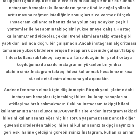
takipçileri çok düşük ise kitlelere erişim oldukça zor bir durumdur.
Instagram hesapları kullanıcıların gece gündüz doğal yollarla
arttırmasına rağmen istediğiniz sonuçları size vermez.Birçok
Instagram kullanıcısı henüz daha yolun başındayken çeşitli
yöntemler ile hesabının takipçisini yükseltmeye çalışır.Hastag
kullanımı,trend videolar,çekimi trend akımlara takip etmek gibi
yaptıkları aslında doğru bir çalışmadır.Ancak instagram algoritması
tamamen yüksek kitlelere erişen hesapları üzerinde çalışır.Takipçi
hilesi kullanarak takipçi sayınız arttırıp düzgün bir profil ortaya
koyduğunuzda sizde instagramın yükselen bir yıldızı
olabilirsiniz.Instagram takipçi hilesi kullanmak hesabınızın kısa
sürede etkileşim almasına yol açacaktır.
Sadece fenomen olmak için düşünmeyin.Birçok yeni işletme dahi
instagram hesapları için takipçi hilesi kullanıp hesaplarını
etkileşime hızlı sokmaktadır. Peki bu instagram takipçi hilesi
kullanmanın zararı oluyor mu?Güvenilir sitelerden instagram takipçi
hilesini kullanırsanız eğer hiç bir sorun yaşamazsanız ancak diğer
güvensiz sitelerden takipçi hilesini kullanırsanız takipçi sayınızın
geri eski haline geldiğini görebilirsiniz.İnstagram, kullanıcılarının