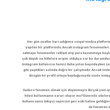
Her gün saatler harcadığımız sosyal medya platform
yapılan bir platformdu.Ancak instagram fenomenleri 
satmaya fenomenler reklam alıp para kazanmaya başladı
çok düşük ise kitlelere erişim oldukça zor bir durumdur
Instagram kullanıcısı henüz daha yolun başındayken çeşi
gibi yaptıkları aslında doğru bir çalışmadır.Ancak inst
düzgün bir profil ortaya koyduğunuzda sizde instagr
Sadece fenomen olmak için düşünmeyin.Birçok yeni işlet
hilesi kullanmanın zararı oluyor mu?Güvenilir sitelerd
kullanırsanız takipçi sayınızın geri eski haline geldiği
de fonomen ol