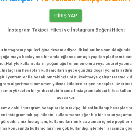
GIRIŞ YAP
İnstagram Takipci Hilesi ve İnstagram Beğeni Hilesi
u instagram popülerliğine devam ediyor.
İlk kullanılma sunulduğunda
çoğalmaya başlayınca bir anda eğlence amaçlı yapılan platform ticari
.Haliyle kullanıcıların çoğunluğu fenomen olma veya ticaret yapma e
. Instagram hesapları kullanıcıların gece gündüz doğal yollarla artt
tli yöntemler ile hesabının takipçisini yükseltmeye çalışır.Hastag ku
agram algoritması tamamen yüksek kitlelere erişen hesapları üzerinde ça
amın yükselen bir yıldızı olabilirsiniz.Instagram takipçi hilesi kull
açacaktır.
me dahi instagram hesapları için takipçi hilesi kullanıp hesaplarını 
en instagram takipçi hilesini kullanırsanız eğer hiç bir sorun yaşama
ni görebilirsiniz.İnstagram, kullanıcılarının kısa zaman içinde popüler
ma konusunda kullanıcıların en çok kullandığı işlemler arasında gös