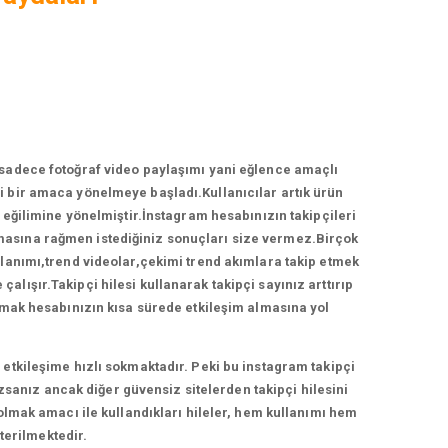
 sadece fotoğraf video paylaşımı yani eğlence amaçlı
 bir amaca yönelmeye başladı.Kullanıcılar artık ürün
ğilimine yönelmiştir.İnstagram hesabınızın takipçileri
ırmasına rağmen istediğiniz sonuçları size vermez.Birçok
llanımı,trend videolar,çekimi trend akımlara takip etmek
lışır.Takipçi hilesi kullanarak takipçi sayınız arttırıp
anmak hesabınızın kısa sürede etkileşim almasına yol
etkileşime hızlı sokmaktadır. Peki bu instagram takipçi
zsanız ancak diğer güvensiz sitelerden takipçi hilesini
 olmak amacı ile kullandıkları hileler, hem kullanımı hem
terilmektedir.