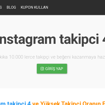
S
BLOG
KUPON KULLAN
Instagram takipci 
kika 10.000 lerce takipçi ve beğeni kazanmaya haz
GIRIŞ YAP
m takipci 4
ve
Yüksek Takipçi Oranın 