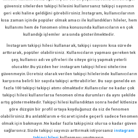
güvensiz sitelerden takipçi hilesini kullanırsanız takipçi sayınızın
geri eski haline geldiğini görebilirsiniz.İnstagram, kullanıcılarının
kısa zaman içinde popüler olmak amacı ile kullandıkları hileler, hem
kullanımı hem de fonomen olma konusunda kullanıcıların en çok
kullandığı işlemler arasında gösterilmektedir.
İnstagram takipçi hilesi kullanarak, takipçi sayısını kısa sürede
arttırarak, popüler olabilirsiniz. Kullanıcıların yapması gereken tek
şey, kullanıcı adı ve şifreleri ile siteye giriş yapmak yeterli
olucaktır.Bu yüzden her instagram takipçi hilesi sitelerine
güvenmeyin.Ücretsiz olarak verilen takipçi hilelerinde kullanıcıların
karşısına belirli bir sayıda takipçi arttırabilirler. Bu sayı genelde en
fazla 100 takipçi takipçi atımı olmaktadır.Kullanıcılar ne kadar çok
takipçi hilesi kullanırlarsa fenomen olma durumları da aynı şekilde
artış göstermektedir.Takipçi hilesi kullandıktan sonra hedef kitlenize
göre düzgün bir profil ortaya koyduğunuz da siz de fenomen
olabilirsiniz.Bu anlatıklarım e-ticaret içinde geçerli sadece fenomen
olmak için bakmayın.Ne kadar fazla takipçiniz olursa o kadar güven
sağlarsınız.Sizde takipçi sayınızı arttırmak istiyorsanız
instagram
takipçi hilesi
kullanmayı unutmayın.