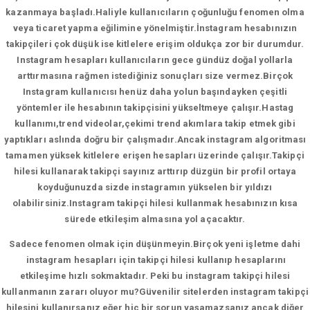
kazanmaya başladı.Haliyle kullanıcıların çoğunluğu fenomen olma
veya ticaret yapma eğilimine yönelmiştir.İnstagram hesabınızın
takipçileri çok düşük ise kitlelere erişim oldukça zor bir durumdur.
Instagram hesapları kullanıcıların gece gündüz doğal yollarla
arttırmasına rağmen istediğiniz sonuçları size vermez.Birçok
Instagram kullanıcısı henüz daha yolun başındayken çeşitli
yöntemler ile hesabının takipçisini yükseltmeye çalışır.Hastag
kullanımı,trend videolar,çekimi trend akımlara takip etmek gibi
yaptıkları aslında doğru bir çalışmadır.Ancak instagram algoritması
tamamen yüksek kitlelere erişen hesapları üzerinde çalışır.Takipçi
hilesi kullanarak takipçi sayınız arttırıp düzgün bir profil ortaya
koyduğunuzda sizde instagramın yükselen bir yıldızı
olabilirsiniz.Instagram takipçi hilesi kullanmak hesabınızın kısa
sürede etkileşim almasına yol açacaktır.
Sadece fenomen olmak için düşünmeyin.Birçok yeni işletme dahi
instagram hesapları için takipçi hilesi kullanıp hesaplarını
etkileşime hızlı sokmaktadır. Peki bu instagram takipçi hilesi
kullanmanın zararı oluyor mu?Güvenilir sitelerden instagram takipçi
hilesini kullanırsanız eğer hiç bir sorun yaşamazsanız ancak diğer