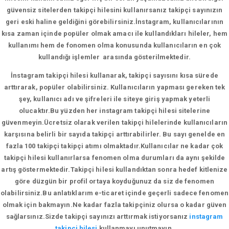
güvensiz sitelerden takipçi hilesini kullanırsanız takipçi sayınızın
geri eski haline geldiğini görebilirsiniz.İnstagram, kullanıcılarının
kısa zaman içinde popüler olmak amacı ile kullandıkları hileler, hem
kullanımı hem de fonomen olma konusunda kullanıcıların en çok
kullandığı işlemler arasında gösterilmektedir.
İnstagram takipçi hilesi kullanarak, takipçi sayısını kısa sürede
arttırarak, popüler olabilirsiniz. Kullanıcıların yapması gereken tek
şey, kullanıcı adı ve şifreleri ile siteye giriş yapmak yeterli
olucaktır.Bu yüzden her instagram takipçi hilesi sitelerine
güvenmeyin.Ücretsiz olarak verilen takipçi hilelerinde kullanıcıların
karşısına belirli bir sayıda takipçi arttırabilirler. Bu sayı genelde en
fazla 100 takipçi takipçi atımı olmaktadır.Kullanıcılar ne kadar çok
takipçi hilesi kullanırlarsa fenomen olma durumları da aynı şekilde
artış göstermektedir.Takipçi hilesi kullandıktan sonra hedef kitlenize
göre düzgün bir profil ortaya koyduğunuz da siz de fenomen
olabilirsiniz.Bu anlatıklarım e-ticaret içinde geçerli sadece fenomen
olmak için bakmayın.Ne kadar fazla takipçiniz olursa o kadar güven
sağlarsınız.Sizde takipçi sayınızı arttırmak istiyorsanız
instagram
takipçi hilesi
kullanmayı unutmayın.