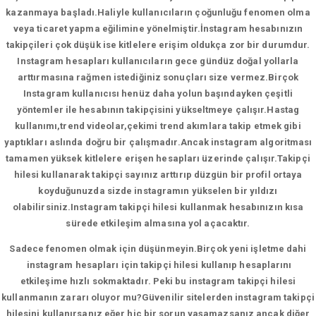
kazanmaya başladı.Haliyle kullanıcıların çoğunluğu fenomen olma
veya ticaret yapma eğilimine yönelmiştir.İnstagram hesabınızın
takipçileri çok düşük ise kitlelere erişim oldukça zor bir durumdur.
Instagram hesapları kullanıcıların gece gündüz doğal yollarla
arttırmasına rağmen istediğiniz sonuçları size vermez.Birçok
Instagram kullanıcısı henüz daha yolun başındayken çeşitli
yöntemler ile hesabının takipçisini yükseltmeye çalışır.Hastag
kullanımı,trend videolar,çekimi trend akımlara takip etmek gibi
yaptıkları aslında doğru bir çalışmadır.Ancak instagram algoritması
tamamen yüksek kitlelere erişen hesapları üzerinde çalışır.Takipçi
hilesi kullanarak takipçi sayınız arttırıp düzgün bir profil ortaya
koyduğunuzda sizde instagramın yükselen bir yıldızı
olabilirsiniz.Instagram takipçi hilesi kullanmak hesabınızın kısa
sürede etkileşim almasına yol açacaktır.
Sadece fenomen olmak için düşünmeyin.Birçok yeni işletme dahi
instagram hesapları için takipçi hilesi kullanıp hesaplarını
etkileşime hızlı sokmaktadır. Peki bu instagram takipçi hilesi
kullanmanın zararı oluyor mu?Güvenilir sitelerden instagram takipçi
hilesini kullanırsanız eğer hiç bir sorun yaşamazsanız ancak diğer