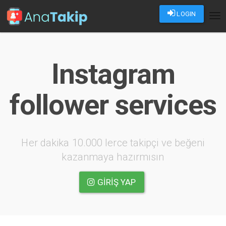
LOGIN
Tog
nav
Instagram
follower services
Her dakika 10.000 lerce takipçi ve beğeni
kazanmaya hazırmısın
GIRIŞ YAP