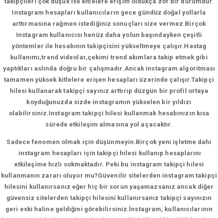
takipçileri çok düşük ise kitlelere erişim oldukça zor bir durumdur.
Instagram hesapları kullanıcıların gece gündüz doğal yollarla
arttırmasına rağmen istediğiniz sonuçları size vermez.Birçok
Instagram kullanıcısı henüz daha yolun başındayken çeşitli
yöntemler ile hesabının takipçisini yükseltmeye çalışır.Hastag
kullanımı,trend videolar,çekimi trend akımlara takip etmek gibi
yaptıkları aslında doğru bir çalışmadır.Ancak instagram algoritması
tamamen yüksek kitlelere erişen hesapları üzerinde çalışır.Takipçi
hilesi kullanarak takipçi sayınız arttırıp düzgün bir profil ortaya
koyduğunuzda sizde instagramın yükselen bir yıldızı
olabilirsiniz.Instagram takipçi hilesi kullanmak hesabınızın kısa
sürede etkileşim almasına yol açacaktır.
Sadece fenomen olmak için düşünmeyin.Birçok yeni işletme dahi
instagram hesapları için takipçi hilesi kullanıp hesaplarını
etkileşime hızlı sokmaktadır. Peki bu instagram takipçi hilesi
kullanmanın zararı oluyor mu?Güvenilir sitelerden instagram takipçi
hilesini kullanırsanız eğer hiç bir sorun yaşamazsanız ancak diğer
güvensiz sitelerden takipçi hilesini kullanırsanız takipçi sayınızın
geri eski haline geldiğini görebilirsiniz.İnstagram, kullanıcılarının