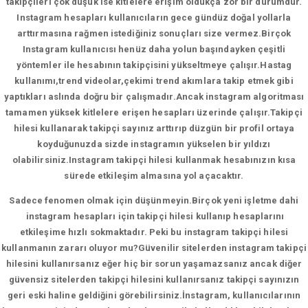
takipçileri çok düşük ise kitlelere erişim oldukça zor bir durumdur.
Instagram hesapları kullanıcıların gece gündüz doğal yollarla
arttırmasına rağmen istediğiniz sonuçları size vermez.Birçok
Instagram kullanıcısı henüz daha yolun başındayken çeşitli
yöntemler ile hesabının takipçisini yükseltmeye çalışır.Hastag
kullanımı,trend videolar,çekimi trend akımlara takip etmek gibi
yaptıkları aslında doğru bir çalışmadır.Ancak instagram algoritması
tamamen yüksek kitlelere erişen hesapları üzerinde çalışır.Takipçi
hilesi kullanarak takipçi sayınız arttırıp düzgün bir profil ortaya
koyduğunuzda sizde instagramın yükselen bir yıldızı
olabilirsiniz.Instagram takipçi hilesi kullanmak hesabınızın kısa
sürede etkileşim almasına yol açacaktır.
Sadece fenomen olmak için düşünmeyin.Birçok yeni işletme dahi
instagram hesapları için takipçi hilesi kullanıp hesaplarını
etkileşime hızlı sokmaktadır. Peki bu instagram takipçi hilesi
kullanmanın zararı oluyor mu?Güvenilir sitelerden instagram takipçi
hilesini kullanırsanız eğer hiç bir sorun yaşamazsanız ancak diğer
güvensiz sitelerden takipçi hilesini kullanırsanız takipçi sayınızın
geri eski haline geldiğini görebilirsiniz.İnstagram, kullanıcılarının