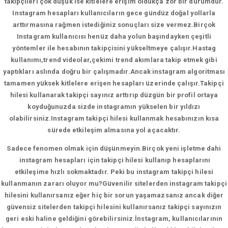
takipçileri çok düşük ise kitlelere erişim oldukça zor bir durumdur.
Instagram hesapları kullanıcıların gece gündüz doğal yollarla
arttırmasına rağmen istediğiniz sonuçları size vermez.Birçok
Instagram kullanıcısı henüz daha yolun başındayken çeşitli
yöntemler ile hesabının takipçisini yükseltmeye çalışır.Hastag
kullanımı,trend videolar,çekimi trend akımlara takip etmek gibi
yaptıkları aslında doğru bir çalışmadır.Ancak instagram algoritması
tamamen yüksek kitlelere erişen hesapları üzerinde çalışır.Takipçi
hilesi kullanarak takipçi sayınız arttırıp düzgün bir profil ortaya
koyduğunuzda sizde instagramın yükselen bir yıldızı
olabilirsiniz.Instagram takipçi hilesi kullanmak hesabınızın kısa
sürede etkileşim almasına yol açacaktır.
Sadece fenomen olmak için düşünmeyin.Birçok yeni işletme dahi
instagram hesapları için takipçi hilesi kullanıp hesaplarını
etkileşime hızlı sokmaktadır. Peki bu instagram takipçi hilesi
kullanmanın zararı oluyor mu?Güvenilir sitelerden instagram takipçi
hilesini kullanırsanız eğer hiç bir sorun yaşamazsanız ancak diğer
güvensiz sitelerden takipçi hilesini kullanırsanız takipçi sayınızın
geri eski haline geldiğini görebilirsiniz.İnstagram, kullanıcılarının