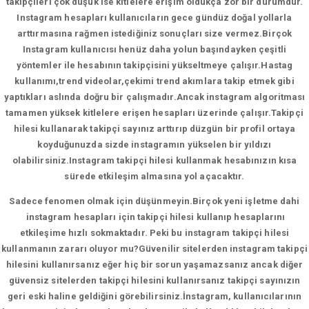
takipçileri çok düşük ise kitlelere erişim oldukça zor bir durumdur.
Instagram hesapları kullanıcıların gece gündüz doğal yollarla
arttırmasına rağmen istediğiniz sonuçları size vermez.Birçok
Instagram kullanıcısı henüz daha yolun başındayken çeşitli
yöntemler ile hesabının takipçisini yükseltmeye çalışır.Hastag
kullanımı,trend videolar,çekimi trend akımlara takip etmek gibi
yaptıkları aslında doğru bir çalışmadır.Ancak instagram algoritması
tamamen yüksek kitlelere erişen hesapları üzerinde çalışır.Takipçi
hilesi kullanarak takipçi sayınız arttırıp düzgün bir profil ortaya
koyduğunuzda sizde instagramın yükselen bir yıldızı
olabilirsiniz.Instagram takipçi hilesi kullanmak hesabınızın kısa
sürede etkileşim almasına yol açacaktır.
Sadece fenomen olmak için düşünmeyin.Birçok yeni işletme dahi
instagram hesapları için takipçi hilesi kullanıp hesaplarını
etkileşime hızlı sokmaktadır. Peki bu instagram takipçi hilesi
kullanmanın zararı oluyor mu?Güvenilir sitelerden instagram takipçi
hilesini kullanırsanız eğer hiç bir sorun yaşamazsanız ancak diğer
güvensiz sitelerden takipçi hilesini kullanırsanız takipçi sayınızın
geri eski haline geldiğini görebilirsiniz.İnstagram, kullanıcılarının